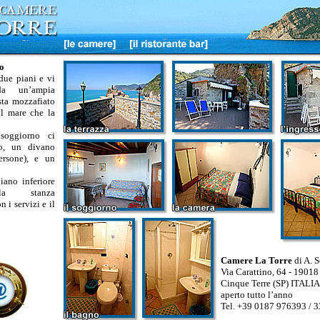
o
 due piani e vi
a un’ampia
sta mozzafiato
il mare che la
soggiorno ci
lo, un divano
ersone), e un
iano inferiore
la stanza
 i servizi e il
Camere La Torre
di A. S
Via Carattino, 64 - 19018
Cinque Terre (SP) ITALIA
aperto tutto l’anno
Tel. +39 0187 976393 / 