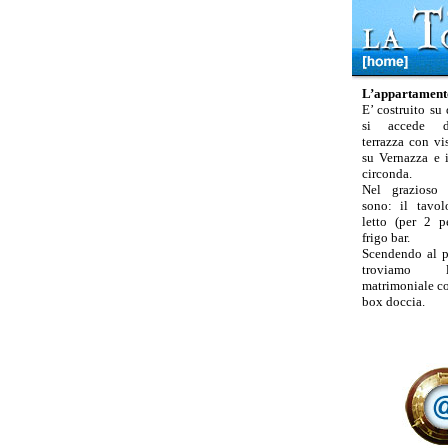
L’appartament
E’ costruito su
si accede d
terrazza con vi
su Vernazza e 
circonda.
Nel grazioso 
sono: il tavo
letto (per 2 p
frigo bar.
Scendendo al p
troviamo 
matrimoniale con
box doccia.